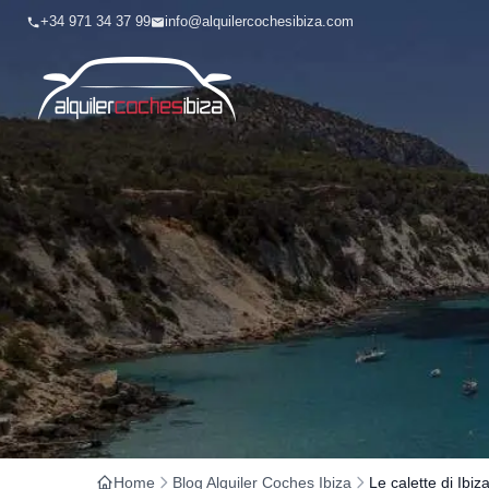
+34 971 34 37 99
info@alquilercochesibiza.com
Home
Blog Alquiler Coches Ibiza
Le calette di Ibiz