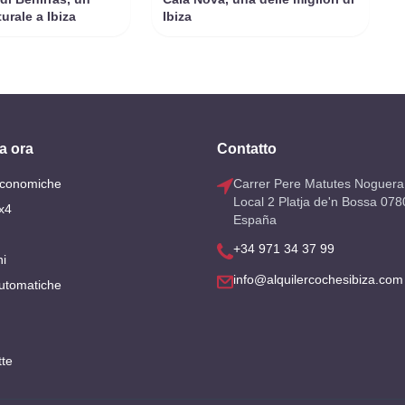
urale a Ibiza
Ibiza
a ora
Contatto
Economiche
Carrer Pere Matutes Noguera
Local 2 Platja de'n Bossa 078
x4
España
+34 971 34 37 99
i
info@alquilercochesibiza.com
utomatiche
tte