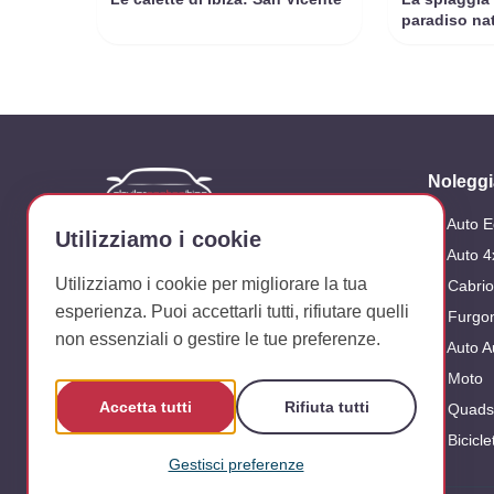
paradiso nat
Noleggi
Auto 
Azienda dedicata al noleggio di veicoli
Utilizziamo i cookie
sull'isola di Ibiza
Auto 4
Utilizziamo i cookie per migliorare la tua
Cabrio
Seguici su:
esperienza. Puoi accettarli tutti, rifiutare quelli
Furgon
non essenziali o gestire le tue preferenze.
Auto A
Moto
Accetta tutti
Rifiuta tutti
Quads
Bicicle
Gestisci preferenze