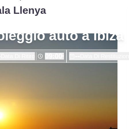
ala Llenya
noleggio auto a Ibiza
-
--
09:00
Data Di Ritiro
Data Di Restituzio
▾