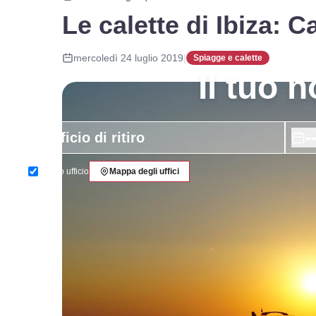
Le calette di Ibiza: C
mercoledì 24 luglio 2019
|
Spiagge e calette
Il tuo 
-
Stesso ufficio
Mappa degli uffici