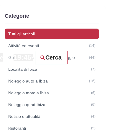
Categorie
Tutti gli articoli
Attività ed eventi
(14)
19:45
ne
Cerca
Guide e raccomandazioni di viaggio
▾
(44)
Località di Ibiza
(7)
Noleggio auto a Ibiza
(16)
Noleggio moto a Ibiza
(6)
Noleggio quad Ibiza
(6)
Notizie e attualità
(4)
Ristoranti
(5)