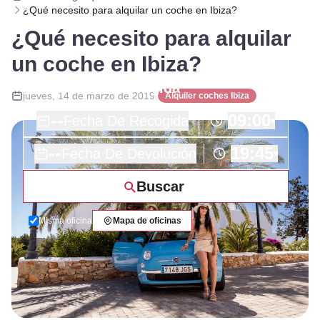
¿Qué necesito para alquilar un coche en Ibiza?
¿Qué necesito para alquilar
un coche en Ibiza?
jueves, 14 de marzo de 2019
|
Alquiler coches Ibiza
--
09:00
Fecha De Recogida
▾
--
19:45
Fecha De Devolución
▾
Buscar
Misma oficina
Mapa de oficinas