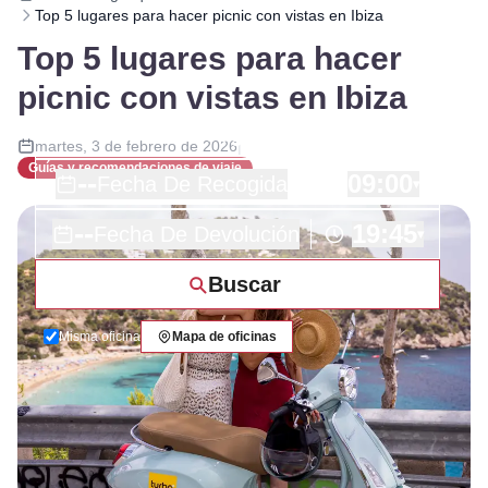
Top 5 lugares para hacer picnic con vistas en Ibiza
Top 5 lugares para hacer
picnic con vistas en Ibiza
martes, 3 de febrero de 2026
|
Guías y recomendaciones de viaje
--
09:00
Fecha De Recogida
▾
--
19:45
Fecha De Devolución
▾
Buscar
Misma oficina
Mapa de oficinas