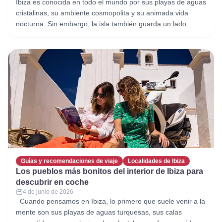
Ibiza es conocida en todo el mundo por sus playas de aguas
cristalinas, su ambiente cosmopolita y su animada vida
nocturna. Sin embargo, la isla también guarda un lado
mucho más tranquilo y auténtico que muchos visitantes
desconocen. El norte de Ibiza es el destino perfecto para
quienes desean escapar de las aglomeraciones y descubrir
Guías y recomendaciones de viaje
Localidades de Ibiza
Los pueblos más bonitos del interior de Ibiza para
descubrir en coche
4 de junio de 2026
Cuando pensamos en Ibiza, lo primero que suele venir a la
mente son sus playas de aguas turquesas, sus calas