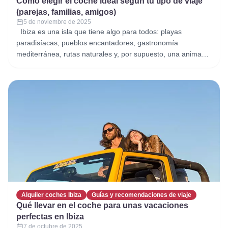
Cómo elegir el coche ideal según tu tipo de viaje
(parejas, familias, amigos)
5 de noviembre de 2025
Ibiza es una isla que tiene algo para todos: playas
paradisíacas, pueblos encantadores, gastronomía
mediterránea, rutas naturales y, por supuesto, una animada
vida nocturna. Pero para disfrutarla al máximo, contar con el
coche adecuado marca la diferencia. No todos los viajes son
iguales, y tus necesidades de movilidad cambian
dependiendo de si viajas en
Alquiler coches Ibiza
Guías y recomendaciones de viaje
Qué llevar en el coche para unas vacaciones
perfectas en Ibiza
7 de octubre de 2025