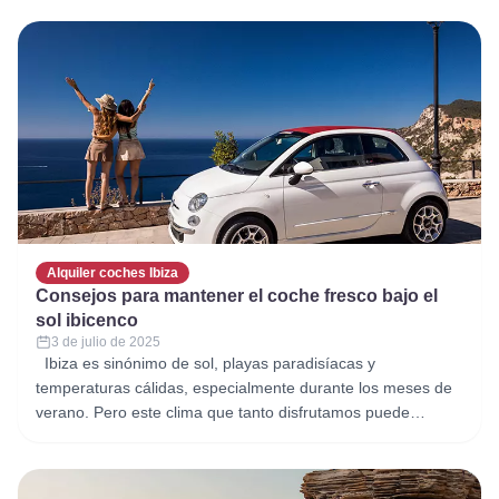
más pequeños. En este artículo te mostramos 5 calas
perfectas para visitar en coche
Alquiler coches Ibiza
Consejos para mantener el coche fresco bajo el
sol ibicenco
3 de julio de 2025
Ibiza es sinónimo de sol, playas paradisíacas y
temperaturas cálidas, especialmente durante los meses de
verano. Pero este clima que tanto disfrutamos puede
convertirse en un reto a la hora de mantener tu coche de
alquiler fresco y confortable. En Alquiler Coches Ibiza
queremos que tu experiencia al volante sea perfecta, por