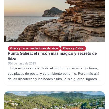
eso te
Guías y recomendaciones de viaje
Playas y Calas
Punta Galera: el rincón más mágico y secreto de
Ibiza
4 de junio de 2025
Ibiza es conocida en todo el mundo por su vida nocturna,
sus playas de postal y su ambiente bohemio. Pero más allá
de las discotecas y los beach clubs, la isla guarda lugares
que parecen salidos de otro planeta. Uno de ellos es Punta
Galera, un enclave único que combina naturaleza, paz y
unas