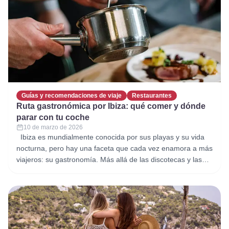
Guías y recomendaciones de viaje
Restaurantes
Ruta gastronómica por Ibiza: qué comer y dónde
parar con tu coche
10 de marzo de 2026
Ibiza es mundialmente conocida por sus playas y su vida
nocturna, pero hay una faceta que cada vez enamora a más
viajeros: su gastronomía. Más allá de las discotecas y las
calas paradisíacas, la isla ofrece una cocina con profundas
raíces mediterráneas, productos locales de gran calidad y
restaurantes con encanto repartidos por todo