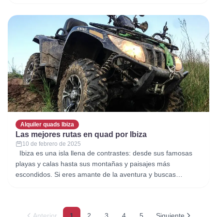
Situada en la costa norte de la isla, Benirrás es una de las
playas más emblemáticas de Ibiza, famosa por sus aguas
cristalinas,
Alquiler quads Ibiza
Las mejores rutas en quad por Ibiza
10 de febrero de 2025
Ibiza es una isla llena de contrastes: desde sus famosas
playas y calas hasta sus montañas y paisajes más
escondidos. Si eres amante de la aventura y buscas
explorar los rincones más remotos y espectaculares de la
isla, las rutas en quad por Ibiza son una opción inmejorable.
Con la libertad de un vehículo
Anterior
1
2
3
4
5
Siguiente