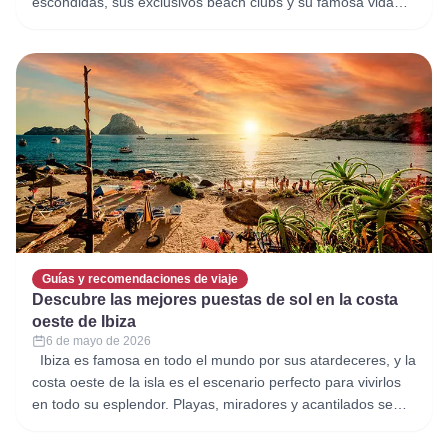
escondidas, sus exclusivos beach clubs y su famosa vida
nocturna. Sin embargo, quienes conocen realmente la isla
saben que existe una Ibiza diferente, más tranquila,
auténtica y profundamente mediterránea, que se encuentra
lejos de
Guías y recomendaciones de viaje
Descubre las mejores puestas de sol en la costa
oeste de Ibiza
6 de mayo de 2026
Ibiza es famosa en todo el mundo por sus atardeceres, y la
costa oeste de la isla es el escenario perfecto para vivirlos
en todo su esplendor. Playas, miradores y acantilados se
tiñen de tonos naranjas, rosas y violetas mientras el sol se