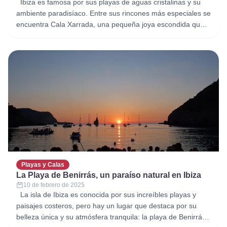
Ibiza es famosa por sus playas de aguas cristalinas y su
ambiente paradisíaco. Entre sus rincones más especiales se
encuentra Cala Xarrada, una pequeña joya escondida que
ofrece tranquilidad, belleza natural y una experiencia
auténtica lejos del bullicio turístico. Si estás planeando
visitar esta cala única, aquí te contamos todo lo que
necesitas saber.
Playas y Calas
La Playa de Benirrás, un paraíso natural en Ibiza
10 de febrero de 2025
La isla de Ibiza es conocida por sus increíbles playas y
paisajes costeros, pero hay un lugar que destaca por su
belleza única y su atmósfera tranquila: la playa de Benirrás.