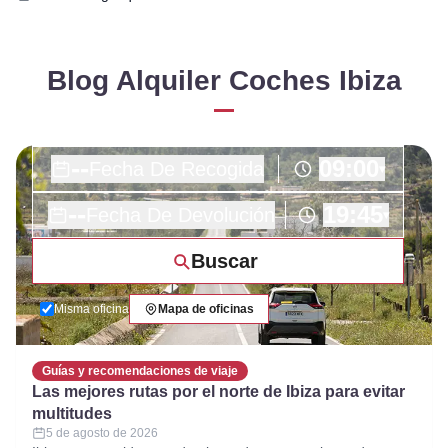
Blog Alquiler Coches Ibiza
--
09:00
Fecha De Recogida
▾
--
19:45
Fecha De Devolución
▾
Buscar
Misma oficina
Mapa de oficinas
Guías y recomendaciones de viaje
Las mejores rutas por el norte de Ibiza para evitar
multitudes
5 de agosto de 2026