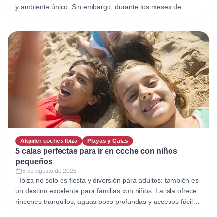
y ambiente único. Sin embargo, durante los meses de
verano, la isla recibe a miles de visitantes, lo que puede
convertir la conducción en un reto para quienes no están
acostumbrados. Conocer las particularidades del tráfico y
Alquiler coches Ibiza
Playas y Calas
5 calas perfectas para ir en coche con niños
pequeños
5 de agosto de 2025
Ibiza no solo es fiesta y diversión para adultos: también es
un destino excelente para familias con niños. La isla ofrece
rincones tranquilos, aguas poco profundas y accesos fáciles
que la convierten en un lugar ideal para disfrutar con los