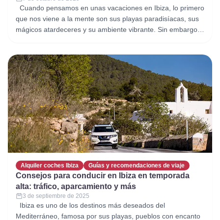
Cuando pensamos en unas vacaciones en Ibiza, lo primero
que nos viene a la mente son sus playas paradisíacas, sus
mágicos atardeceres y su ambiente vibrante. Sin embargo,
para que la experiencia sea realmente cómoda y libre de
imprevistos, es fundamental estar preparados. Si vas a
recorrer la isla con un vehículo de Alquiler
Alquiler coches Ibiza
Guías y recomendaciones de viaje
Consejos para conducir en Ibiza en temporada
alta: tráfico, aparcamiento y más
3 de septiembre de 2025
Ibiza es uno de los destinos más deseados del
Mediterráneo, famosa por sus playas, pueblos con encanto