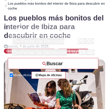
Los pueblos más bonitos del interior de Ibiza para descubrir en
coche
Los pueblos más bonitos del
interior de Ibiza para
descubrir en coche
--
09:00
Fecha De Recogida
▾
jueves, 4 de junio de 2026
|
--
19:45
Guías y recomendaciones de viaje
Localidades de Ibiza
Fecha De Devolución
▾
Buscar
Misma oficina
Mapa de oficinas