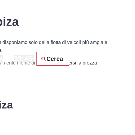
biza
 disponiamo solo della flotta di veicoli più ampia e
e.
19:45
ne
Cerca
▾
in mente niente di meglio per godersi la brezza
iza