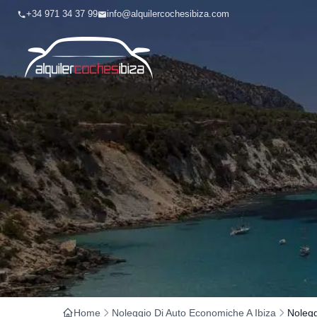
+34 971 34 37 99
info@alquilercochesibiza.com
Home
Noleggio Di Auto Economiche A Ibiza
Nolegg