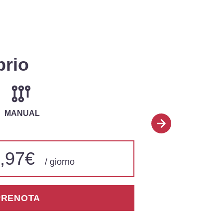
brio
MANUAL
,97€
/ giorno
PRENOTA