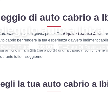
eggio di auto cabrio a I
noleggio auto a Ibiza
lora siamo la scelta giusta per te. Da
Alquiler Coches Ibiza
non
auto cabrio per rendere la tua esperienza davvero indimenticabil
-
--
09:00
Data Di Ritiro
Data Di Restituzio
▾
gli amici o in famiglia che a bordo di una cabrio? Non ci viene 
durante tutto il soggiorno.
egli la tua auto cabrio a Ib