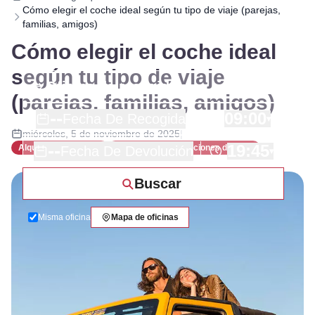
Cómo elegir el coche ideal según tu tipo de viaje (parejas,
familias, amigos)
Cómo elegir el coche ideal
según tu tipo de viaje
(parejas, familias, amigos)
--
09:00
Fecha De Recogida
▾
miércoles, 5 de noviembre de 2025
|
--
19:45
Alquiler coches Ibiza
Guías y recomendaciones de viaje
Fecha De Devolución
▾
Buscar
Misma oficina
Mapa de oficinas