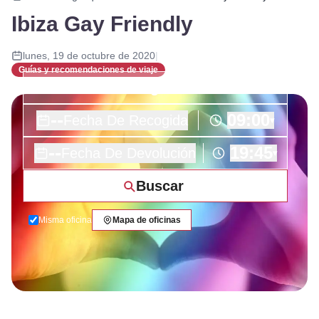
Ibiza Gay Friendly
lunes, 19 de octubre de 2020
|
Guías y recomendaciones de viaje
--
09:00
Fecha De Recogida
▾
--
19:45
Fecha De Devolución
▾
Buscar
Misma oficina
Mapa de oficinas