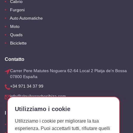
Cabrio
Furgoni
Auto Automatiche
Moto
Quads
Biciclette
Contatto
Carrer Pere Matutes Noguera 62-64 Local 2 Platja de'n Bossa
07800 España
+34 971 34 37 99
info@alquilercochesibiza.com
Utilizziamo i cookie
I Nostri Uffici
Utilizziamo i cookie per migliorare la tua
Aeroporto
esperienza. Puoi accettarli tutti, rifiutare quelli
San Antonio