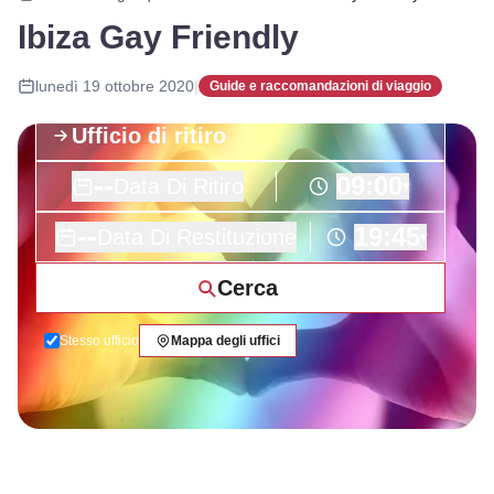
Ibiza Gay Friendly
lunedì 19 ottobre 2020
|
Guide e raccomandazioni di viaggio
--
09:00
Data Di Ritiro
▾
--
19:45
Data Di Restituzione
▾
Cerca
Stesso ufficio
Mappa degli uffici