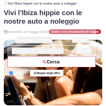
Vivi l’Ibiza hippie con le nostre auto a noleggio
Vivi l’Ibiza hippie con le
nostre auto a noleggio
mercoledì 13 maggio 2015
|
Guide e raccomandazioni di viaggio
--
09:00
Data Di Ritiro
▾
--
19:45
Data Di Restituzione
▾
Cerca
Stesso ufficio
Mappa degli uffici