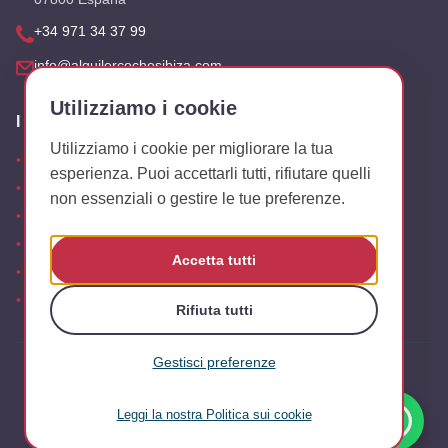
+34 971 34 37 99
info@alquilercochesibiza.com
Utilizziamo i cookie
I Nostri Uffici
Utilizziamo i cookie per migliorare la tua
Aeroporto
esperienza. Puoi accettarli tutti, rifiutare quelli
San Antonio
non essenziali o gestire le tue preferenze.
Playa den Bossa
Es Canar
Accetta tutti
Cala Tarida
Uffici
Rifiuta tutti
Gestisci preferenze
© 2026 Alquiler Coches Ibiza. Tutti i diritti riservati.
FAQ
Note legali
Informativa sulla privacy
Politica sui cookie
Leggi la nostra Politica sui cookie
Cookie essenziali
Termini e condizioni
Necessari per il funzionamento di base del sito.