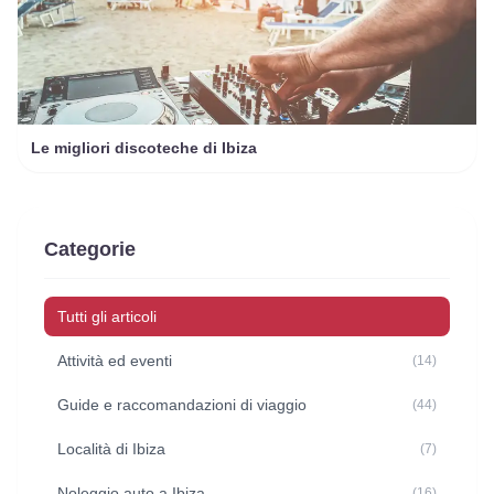
Le migliori discoteche di Ibiza
Categorie
Tutti gli articoli
Attività ed eventi
(14)
Guide e raccomandazioni di viaggio
(44)
Località di Ibiza
(7)
Noleggio auto a Ibiza
(16)