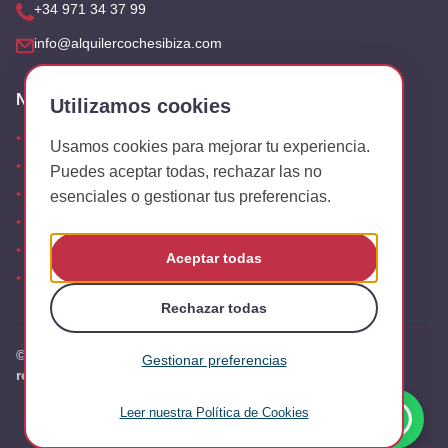
+34 971 34 37 99
info@alquilercochesibiza.com
Nuestras Oficinas
Utilizamos cookies
Aeropuerto
Usamos cookies para mejorar tu experiencia.
San Antonio
Puedes aceptar todas, rechazar las no
Playa den Bossa
esenciales o gestionar tus preferencias.
Es Canar
Cala Tarida
Aceptar todas
Oficinas
Rechazar todas
© 2026 Alquiler Coches Ibiza. Todos los derechos
Gestionar preferencias
reservados.
Preguntas frecuentes
Aviso Legal
Política de Privacidad
Leer nuestra Política de Cookies
Cookies esenciales
Política de Cookies
Términos y Condiciones
Necesarias para el funcionamiento básico del