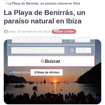
La Playa de Benirrás, un paraíso natural en Ibiza
La Playa de Benirrás, un
paraíso natural en Ibiza
lunes, 10 de febrero de 2025
|
Playas y Calas
--
09:00
Fecha De Recogida
▾
--
19:45
Fecha De Devolución
▾
Buscar
Misma oficina
Mapa de oficinas