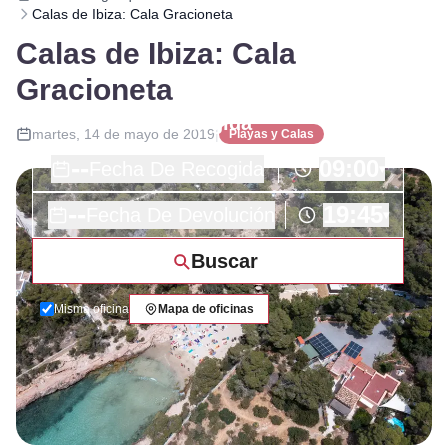
Calas de Ibiza: Cala Gracioneta
Calas de Ibiza: Cala
Gracioneta
martes, 14 de mayo de 2019
|
Playas y Calas
--
09:00
Fecha De Recogida
▾
--
19:45
Fecha De Devolución
▾
Buscar
Misma oficina
Mapa de oficinas