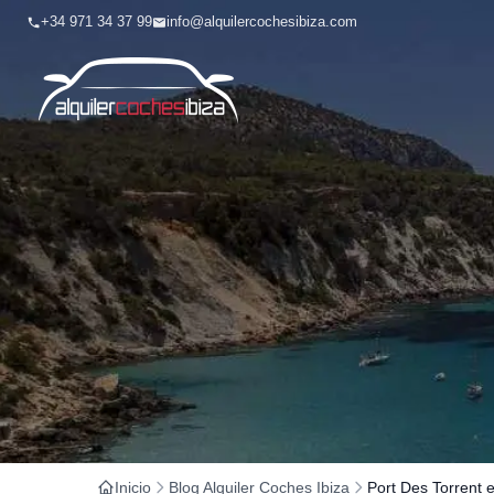
+34 971 34 37 99
info@alquilercochesibiza.com
Inicio
Blog Alquiler Coches Ibiza
Port Des Torrent e