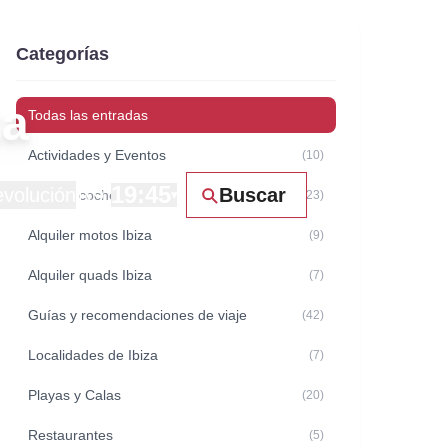
Categorías
za
Todas las entradas
Actividades y Eventos
(10)
19:45
volución
Buscar
Alquiler coches Ibiza
▾
(23)
Alquiler motos Ibiza
(9)
Alquiler quads Ibiza
(7)
Guías y recomendaciones de viaje
(42)
Localidades de Ibiza
(7)
Playas y Calas
(20)
Restaurantes
(5)