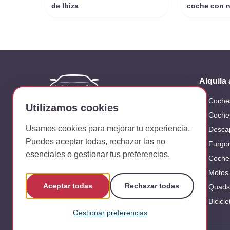
de Ibiza
coche con 
Alquila
Coche
Empresa dedicada al alquiler de vehículos
Utilizamos cookies
en la isla de Ibiza
Coche
Usamos cookies para mejorar tu experiencia.
Desca
Síguenos en:
Puedes aceptar todas, rechazar las no
Furgo
esenciales o gestionar tus preferencias.
Coche
Motos
Aceptar todas
Rechazar todas
Quads
Bicicle
Gestionar preferencias