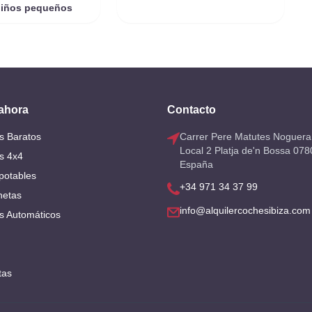
niños pequeños
 ahora
Contacto
s Baratos
Carrer Pere Matutes Noguera
Local 2 Platja de'n Bossa 078
s 4x4
España
potables
+34 971 34 37 99
netas
info@alquilercochesibiza.com
s Automáticos
tas