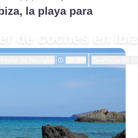
biza, la playa para
er de coches en Ibi
-
--
09:00
Fecha De Recogida
Fecha De De
▾