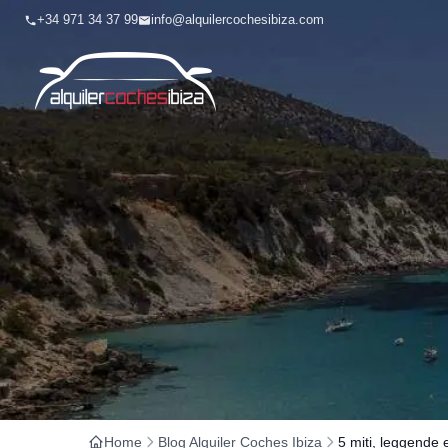
+34 971 34 37 99
info@alquilercochesibiza.com
Home
Blog Alquiler Coches Ibiza
5 miti, leggende 