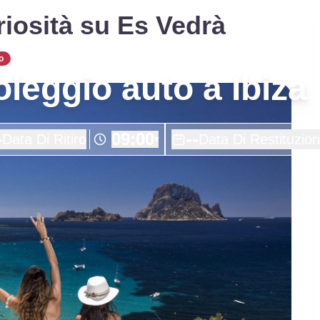
riosità su Es Vedrà
o
noleggio auto a Ibiza
-
--
09:00
Data Di Ritiro
Data Di Restituzio
▾