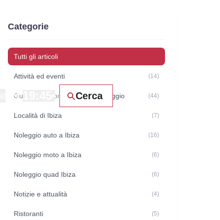
Categorie
Tutti gli articoli
Attività ed eventi
(14)
19:45
ne
Cerca
Guide e raccomandazioni di viaggio
▾
(44)
Località di Ibiza
(7)
Noleggio auto a Ibiza
(16)
Noleggio moto a Ibiza
(6)
Noleggio quad Ibiza
(6)
Notizie e attualità
(4)
Ristoranti
(5)