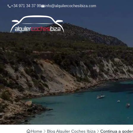
+34 971 34 37 99
info@alquilercochesibiza.com
Home
Blog Alquiler Coches Ibiza
Continua a goderti