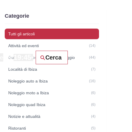
Categorie
Tutti gli articoli
Attività ed eventi
(14)
19:45
ne
Cerca
Guide e raccomandazioni di viaggio
▾
(44)
Località di Ibiza
(7)
Noleggio auto a Ibiza
(16)
Noleggio moto a Ibiza
(6)
Noleggio quad Ibiza
(6)
Notizie e attualità
(4)
Ristoranti
(5)