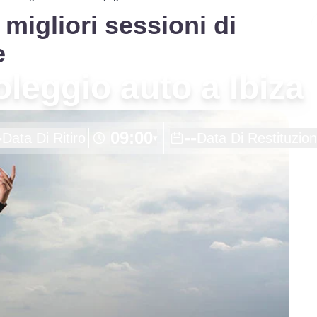
 migliori sessioni di
e
noleggio auto a Ibiza
-
--
09:00
Data Di Ritiro
Data Di Restituzio
▾