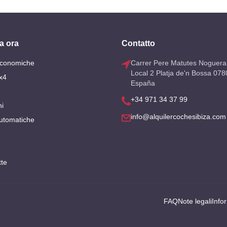
a ora
Contatto
Economiche
Carrer Pere Matutes Noguera
Local 2 Platja de'n Bossa 078
x4
España
+34 971 34 37 99
i
info@alquilercochesibiza.com
utomatiche
tte
FAQ
Note legali
Info