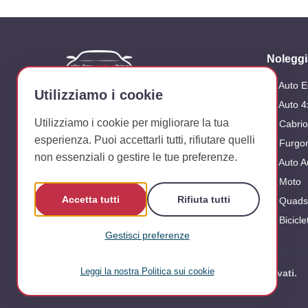
Noleggi
Auto 
Azienda dedicata al noleggio di veicoli
Utilizziamo i cookie
sull'isola di Ibiza
Auto 4
Utilizziamo i cookie per migliorare la tua
Cabrio
Seguici su:
esperienza. Puoi accettarli tutti, rifiutare quelli
Furgon
non essenziali o gestire le tue preferenze.
Auto A
Moto
Accetta tutti
Rifiuta tutti
Quads
Bicicle
Gestisci preferenze
Leggi la nostra Politica sui cookie
Cookie essenziali
© 2026 Alquiler Coches Ibiza. Tutti i diritti riservati.
Necessari per il funzionamento di base del sito.
Non possono essere disattivati.