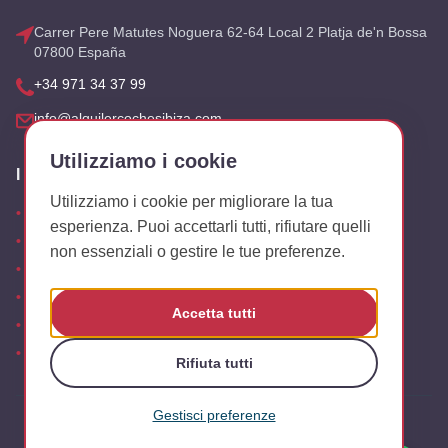
Carrer Pere Matutes Noguera 62-64 Local 2 Platja de'n Bossa
07800 España
+34 971 34 37 99
info@alquilercochesibiza.com
Utilizziamo i cookie
I Nostri Uffici
Utilizziamo i cookie per migliorare la tua
Aeroporto
esperienza. Puoi accettarli tutti, rifiutare quelli
San Antonio
non essenziali o gestire le tue preferenze.
Playa den Bossa
Es Canar
Accetta tutti
Cala Tarida
Uffici
Rifiuta tutti
Gestisci preferenze
© 2026 Alquiler Coches Ibiza. Tutti i diritti riservati.