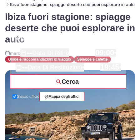
Ibiza fuori stagione: spiagge deserte che puoi esplorare in auto
Ibiza fuori stagione: spiagge
deserte che puoi esplorare in
auto
--
09:00
Data Di Ritiro
mercoledì 7 gennaio 2026
|
▾
Guide e raccomandazioni di viaggio
Spiagge e calette
--
19:45
Data Di Restituzione
▾
Cerca
Stesso ufficio
Mappa degli uffici