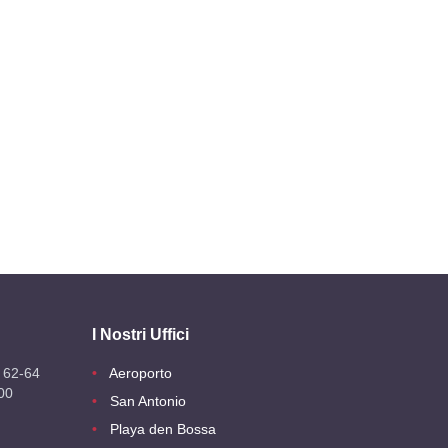
I Nostri Uffici
 62-64
Aeroporto
00
San Antonio
Playa den Bossa