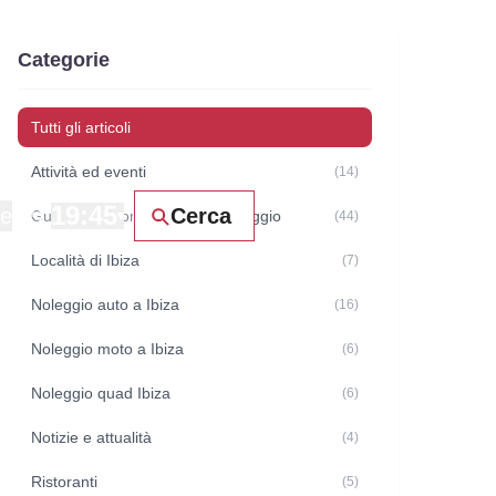
Categorie
Tutti gli articoli
Attività ed eventi
(14)
19:45
ne
Cerca
Guide e raccomandazioni di viaggio
▾
(44)
Località di Ibiza
(7)
Noleggio auto a Ibiza
(16)
Noleggio moto a Ibiza
(6)
Noleggio quad Ibiza
(6)
Notizie e attualità
(4)
Ristoranti
(5)