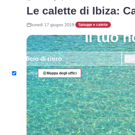
Le calette di Ibiza: 
lunedì 17 giugno 2019
|
Spiagge e calette
Il tuo 
-
Stesso ufficio
Mappa degli uffici