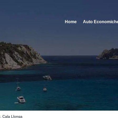
Home
Auto Economich
a: Cala Llonga