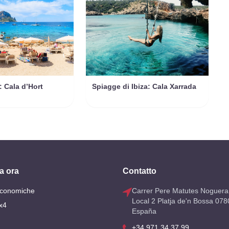
: Cala d’Hort
Spiagge di Ibiza: Cala Xarrada
a ora
Contatto
Economiche
Carrer Pere Matutes Noguera
Local 2 Platja de'n Bossa 078
x4
España
+34 971 34 37 99