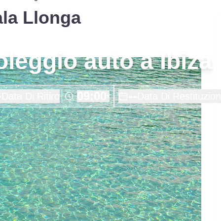
Cala Llonga
noleggio auto a Ibiza
-
--
09:00
Data Di Ritiro
Data Di Restituzio
▾