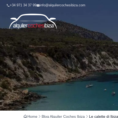
+34 971 34 37 99
info@alquilercochesibiza.com
Home
Blog Alquiler Coches Ibiza
Le calette di Ibiz