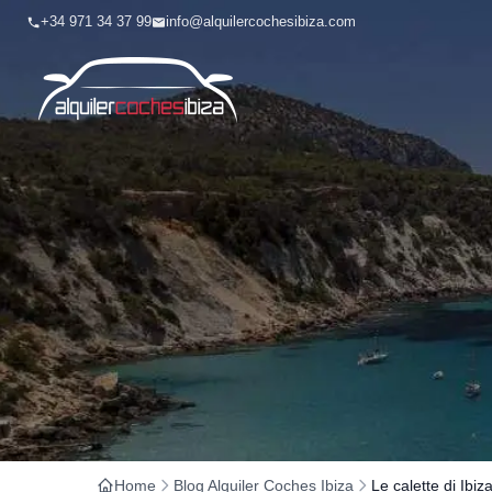
+34 971 34 37 99
info@alquilercochesibiza.com
Home
Blog Alquiler Coches Ibiza
Le calette di Ibiz