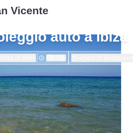
an Vicente
noleggio auto a Ibiza
-
--
09:00
Data Di Ritiro
Data Di Restituzio
▾