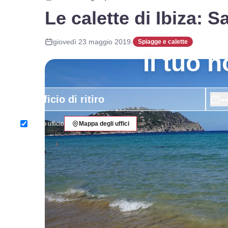
Le calette di Ibiza: S
giovedì 23 maggio 2019
|
Spiagge e calette
Il tuo 
-
Stesso ufficio
Mappa degli uffici