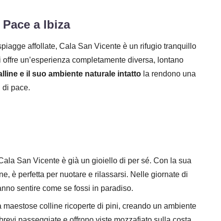
 Pace a Ibiza
spiagge affollate, Cala San Vicente è un rifugio tranquillo
 ti offre un’esperienza completamente diversa, lontano
lline e il suo ambiente naturale intatto
la rendono una
 di pace.
Cala San Vicente è già un gioiello di per sé. Con la sua
e, è perfetta per nuotare e rilassarsi. Nelle giornate di
ranno sentire come se fossi in paradiso.
 maestose colline ricoperte di pini, creando un ambiente
 brevi passeggiate e offrono viste mozzafiato sulla costa.