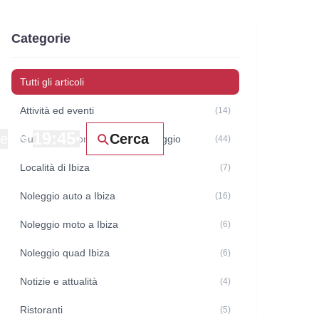
Categorie
Tutti gli articoli
Attività ed eventi
(14)
19:45
ne
Cerca
Guide e raccomandazioni di viaggio
▾
(44)
Località di Ibiza
(7)
Noleggio auto a Ibiza
(16)
Noleggio moto a Ibiza
(6)
Noleggio quad Ibiza
(6)
Notizie e attualità
(4)
Ristoranti
(5)