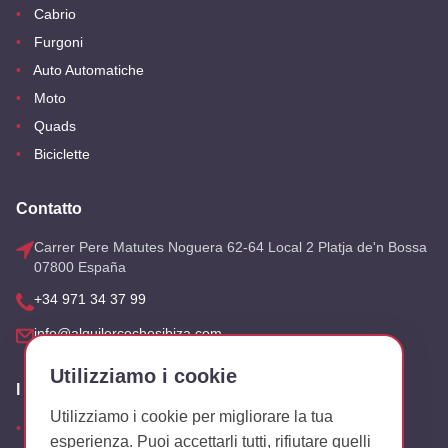
Cabrio
Furgoni
Auto Automatiche
Moto
Quads
Biciclette
Contatto
Carrer Pere Matutes Noguera 62-64 Local 2 Platja de'n Bossa
07800 España
+34 971 34 37 99
info@alquilercochesibiza.com
Utilizziamo i cookie
I Nostri Uffici
Utilizziamo i cookie per migliorare la tua
Aeroporto
esperienza. Puoi accettarli tutti, rifiutare quelli