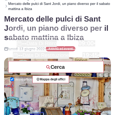
Mercato delle pulci di Sant Jordi, un piano diverso per il sabato
mattina a Ibiza
Mercato delle pulci di Sant
Jordi, un piano diverso per il
sabato mattina a Ibiza
--
09:00
Data Di Ritiro
▾
lunedì 13 giugno 2022
|
Attività ed eventi
--
19:45
Data Di Restituzione
▾
Cerca
Stesso ufficio
Mappa degli uffici