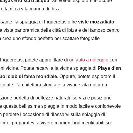
l kayak e lo sci d’acqua
. Se volete esplorare le acque
e la ricca vita marina di Ibiza.
ssante, la spiaggia di Figueretas offre
viste mozzafiato
a vista panoramica della città di Ibiza e del famoso centro
a crea uno sfondo perfetto per scattare fotografie
Figueretas, potete approfittare di
un’auto a noleggio
con
ni vicine. Potete recarvi alla vicina spiaggia di
Playa d’en
uoi club di fama mondiale.
Oppure, potete esplorare il
tolate, l’architettura storica e la vivace vita notturna.
ione perfetta di bellezze naturali, servizi e posizione
re questa bellissima spiaggia in modo facile e confortevole
n perdete l’occasione di rilassarvi sulla spiaggia di
ffrire: preparatevi a vivere momenti indimenticabili su