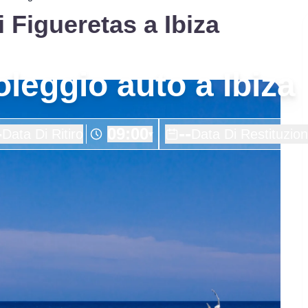
i Figueretas a Ibiza
noleggio auto a Ibiza
-
--
09:00
Data Di Ritiro
Data Di Restituzio
▾