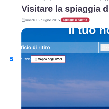
Visitare la spiaggia d
lunedì 15 giugno 2015
|
Spiagge e calette
Il tuo 
-
Stesso ufficio
Mappa degli uffici