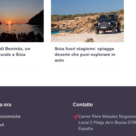
di Benirrás, un
Ibiza fuori stagione: spiagge
urale a Ibiza
deserte che puoi esplorare in
auto
a ora
Contatto
Economiche
Carrer Pere Matutes Noguera
Local 2 Platja de'n Bossa 078
x4
España