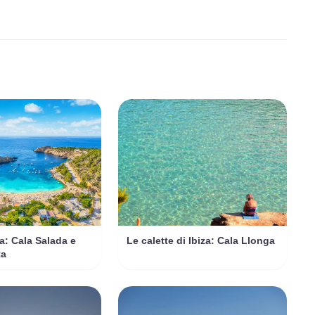
za: Cala Salada e
Le calette di Ibiza: Cala Llonga
ta