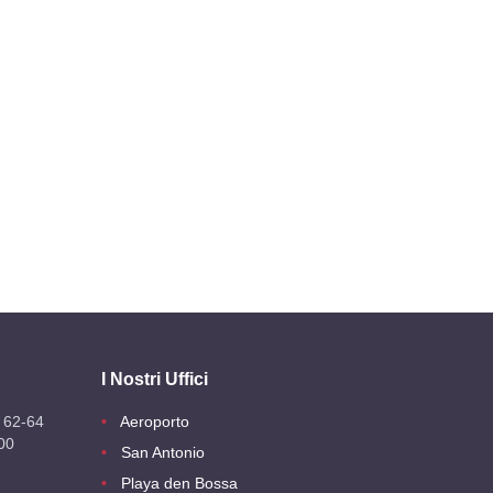
I Nostri Uffici
 62-64
Aeroporto
00
San Antonio
Playa den Bossa