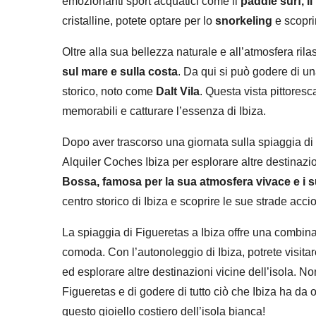
emozionanti sport acquatici come il
paddle surf, i
cristalline, potete optare per lo
snorkeling
e scoprir
Oltre alla sua bellezza naturale e all’atmosfera rila
sul mare e sulla costa
. Da qui si può godere di un
storico, noto come
Dalt Vila
. Questa vista pittoresc
memorabili e catturare l’essenza di Ibiza.
Dopo aver trascorso una giornata sulla spiaggia di 
Alquiler Coches Ibiza per esplorare altre destinazio
Bossa, famosa per la sua atmosfera vivace e i s
centro storico di Ibiza e scoprire le sue strade acciot
La spiaggia di Figueretas a Ibiza offre una combinaz
comoda. Con l’autonoleggio di Ibiza, potrete visita
ed esplorare altre destinazioni vicine dell’isola. No
Figueretas e di godere di tutto ciò che Ibiza ha da o
questo gioiello costiero dell’isola bianca!