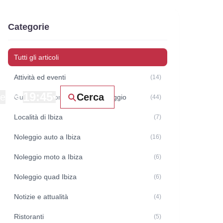
Categorie
Tutti gli articoli
Attività ed eventi
(14)
19:45
ne
Cerca
Guide e raccomandazioni di viaggio
▾
(44)
Località di Ibiza
(7)
Noleggio auto a Ibiza
(16)
Noleggio moto a Ibiza
(6)
Noleggio quad Ibiza
(6)
Notizie e attualità
(4)
Ristoranti
(5)